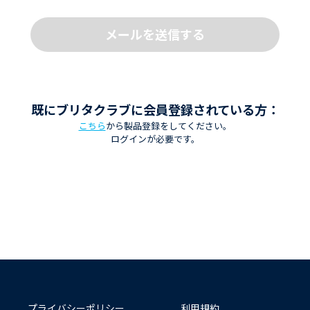
メールを送信する
既にブリタクラブに会員登録されている方：
こちら
から製品登録をしてください。
ログインが必要です。
プライバシーポリシー
利用規約